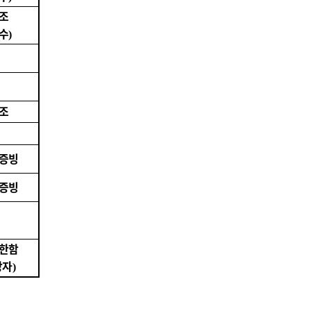
참조
필수
)
참조
 증빙
 증빙
 한함
상자
)