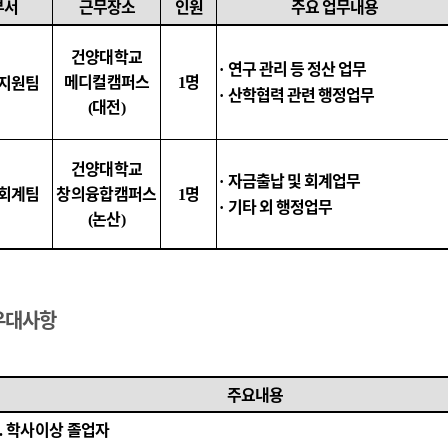
부서
근무장소
인원
주요 업무내용
건양대학교
연구 관리 등 정산 업무
·
메디컬캠퍼스
명
지원팀
1
산학협력 관련 행정업무
·
대전
(
)
건양대학교
자금출납 및 회계업무
·
회계팀
창의융합캠퍼스
명
1
기타 외 행정업무
·
논산
(
)
우대사항
주요내용
학사이상 졸업자
.