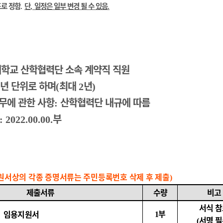
도로 정함
단
일정은 일부 변경 될 수 있음
.
,
.
학교 산학협력단 소속 계약직 직원
년 단위로 하며
최대
년
(
2
)
무에 관한 사항
산학협력단 내규에 따름
:
부
: 2022.00.00.
원서상의 각종 증명서류는 주민등록번호 삭제 후 제출
)
제출서류
수량
비고
서식 
부
임용지원서
1
서명 
(