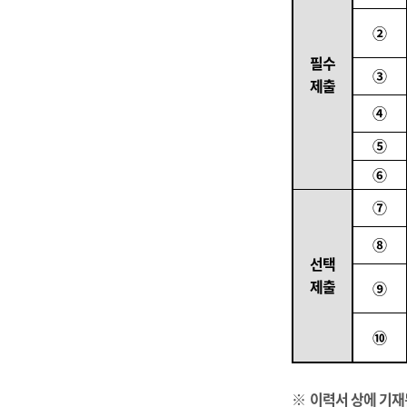
②
필수
③
제출
④
⑤
⑥
⑦
⑧
선택
제출
⑨
⑩
※
이력서 상에 기재