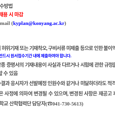
접수방법
채용 시 마감
-mail (
kyplan@konyang.ac.kr
)
 허위기재 또는 기재착오
구비서류 미제출 등으로 인한
불이익
,
반드시 원서접수기간 내에 제출하여야 합니다
.
종 증명서의 기재내용이 사실과 다르거나 시험에 관한
규정
할 수 있음
결과 응시자가 선발예정 인원수와 같거나 미달하더라도 적격
은 사정에 의하여 변경될 수 있으며
변경된 사항은 재공
고 
,
학교 산학협력단
담당자
☎
(
041-730-5613)