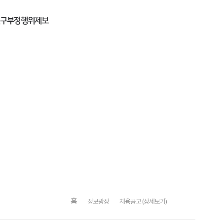
구부정행위제보
홈
정보광장
채용공고 (상세보기)