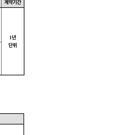
계약기간
년
1
단위