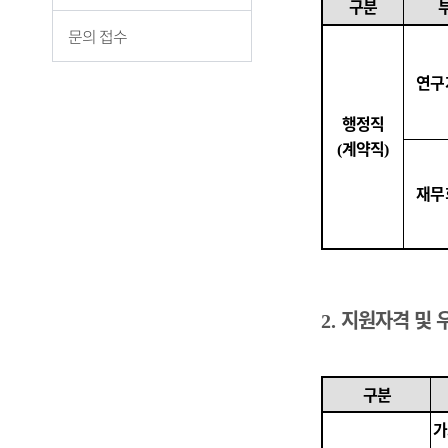
구분
문의 접수
연구
행정직
계약직
(
)
재무
지원자격 및 
2.
구분
가