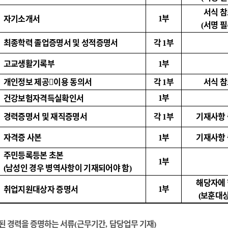
서식 
부
자기소개서
1
서명 
(
최종학력 졸업증명서 및 성적증명서
각
부
1
고교생활기록부
부
1
개인정보 제공

이용 동의서
각
부
서식 
1
부
건강보험자격득실확인서
1
경력증명서 및 재직증명서
각
부
기재사항
1
자격증 사본
부
기재사항
1
주민등록등본 초본
부
1
남성인 경우 병역사항이 기재되어야 함
(
)
해당자에
부
취업지원대상자 증명서
1
보훈대
(
된 경력을 증명하는 서류
근무기간
담당업무 기재
(
,
)