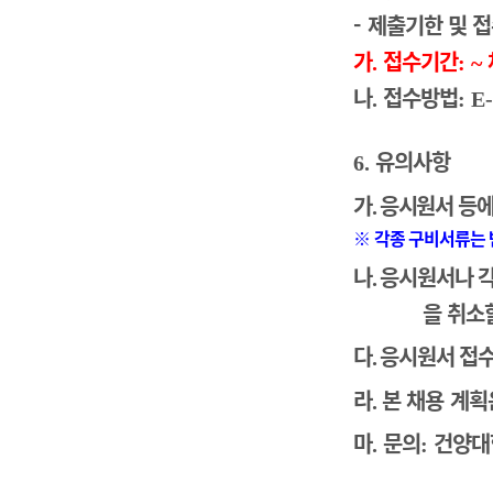
-
제출기한 및 
가
접수기간
.
:
~
나
접수방법
.
: E
유의사항
6.
가
응시원서 등에
.
※
각종 구비서류는 
나
응시원서나 각
.
을 취소
다
응시원서 접수
.
라
본 채용 계획
.
마
문의
건양대
.
: