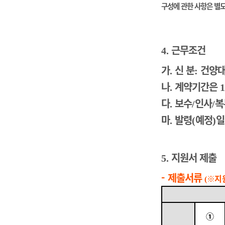
구성에 관한 사항은 별
근무조건
4.
가
신 분
건양대
.
:
나
계약기간은
.
1
다
보수
인사
복
.
/
/
마
발령
예정
일
.
(
)
지원서 제출
5.
-
제출서류
※
지
(
①