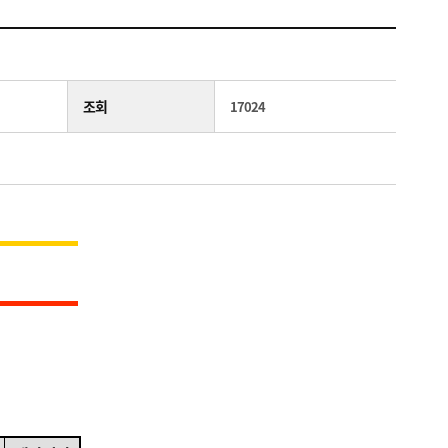
조회
17024