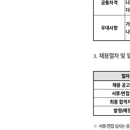
나
공통자격
다
가
우대사항
나
채용절차 및 
3.
절차
채용 공
서류
면접
/
최종 합격
발령
예
(
※
서류
면접 심사는 
/