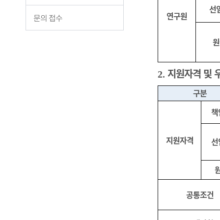
선
연구원
문의 접수
원
지원자격 및 
2.
구분
책
지원자격
선
공통조건