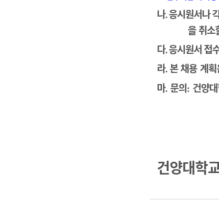
나
응시원서나 각
.
을 취소
다
응시원서 접수
.
라
본 채용 계획
.
마
문의
건양대
.
:
건양대학교