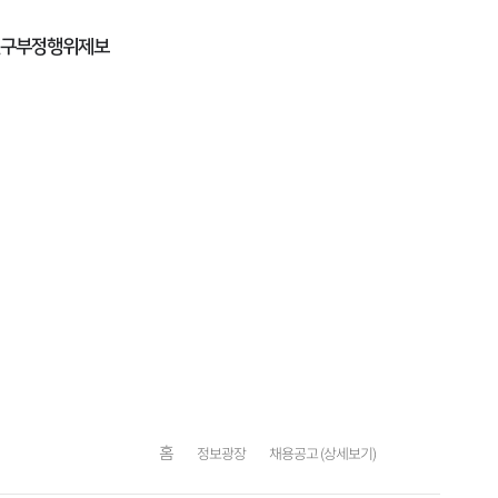
구부정행위제보
홈
정보광장
채용공고 (상세보기)