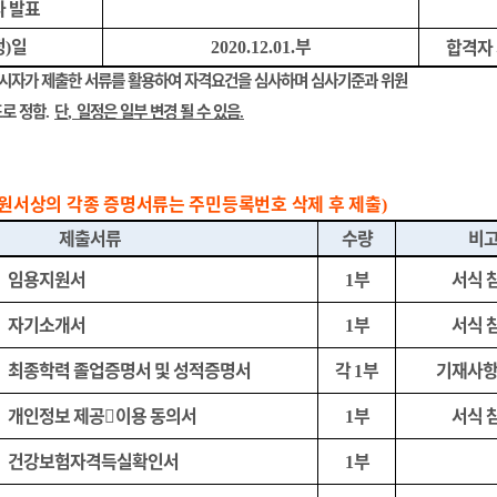
자 발표
정
일
부
합격자
)
2020.12.01.
응시자가 제출한 서류를 활용하여 자격요건을 심사하며 심사기준과 위원
도로 정함
단
일정은 일부 변경 될 수 있음
.
,
.
원서상의 각종 증명서류는 주민등록번호 삭제 후 제출
)
제출서류
수량
비
임용지원서
부
서식 
1
자기소개서
부
서식 
1
최종학력 졸업증명서 및 성적증명서
각
부
기재사항
1
개인정보 제공

이용 동의서
부
서식 
1
건강보험자격득실확인서
부
1