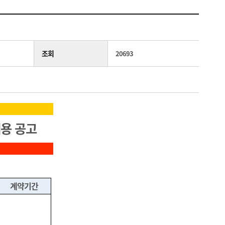
조회
20693
용 공고
계약기간