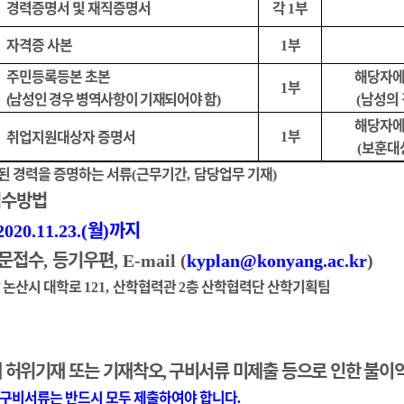
경력증명서 및 재직증명서
각
부
1
자격증 사본
부
1
주민등록등본 초본
해당자에
부
1
남성인 경우 병역사항이 기재되어야 함
남성의
(
)
(
해당자에
부
취업지원대상자 증명서
1
보훈대
(
된 경력을 증명하는 서류
근무기간
담당업무 기재
(
,
)
접수방법
월
까지
2020.11.23.(
)
문접수
등기우편
,
, E-mail (
kyplan@konyang.ac.kr
)
 논산시 대학로
산학협력관
층 산학협력단 산학기획팀
121,
2
 허위기재 또는 기재착오
구비서류 미제출 등으로 인한
불이익
,
 구비서류는 반드시 모두 제출하여야 합니다
.