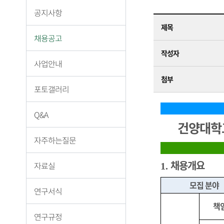
공지사항
제목
채용공고
작성자
사업안내
첨부
포토갤러리
Q&A
건양대학교
자주하는질문
채용개요
자료실
1.
모집 분야
연구서식
책
연구규정