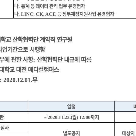
나
통계 등 데이터 관리 업무 유경험자
.
나
등 정부재정지원사업 유경험자
. LINC, CK, ACE
학교 산학협력단 계약직 연구원
사업기간으로 시행함
무에 관한 사항
산학협력단 내규에 따름
:
대학교
대전 메디컬캠퍼스
부
: 2020.12.01.
일정
한
월
까지
~ 2020.11.23.(
) 12:00
 심사
별도공지
대상자