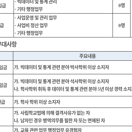
빅데이터 및 통계 관리
·
명
임급
0
기타 행정업무
·
사업운영 및 관리 업무
·
급
사업비 정산 업무
명
·
0
기타 행정업무
·
우대사항
주요내용
가
빅데이터 및 통계 관련 분야 박사학위 이상 소지자
임금
.
가
빅데이터 및 통계 관련 분야 석사학위 이상 소지자
.
임금
나
학사학위 취득 후 데이터 및 통계 관련 분야
년 이상 경력 소
.
5
원급
가
학사 학위 이상 소지자
.
가
사립학교법에 의해 결격사유가 없는 자
.
나
남자인 경우 병역의무를 필한 자 또는 면제된 자
.
가
교육 관련 업무 행정업무 유경험자
.