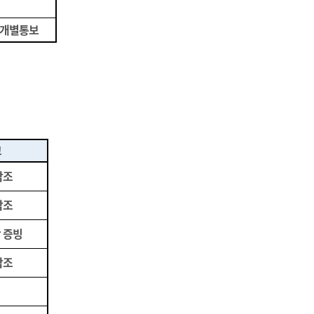
 개별통보
고
참조
참조
 증빙
참조