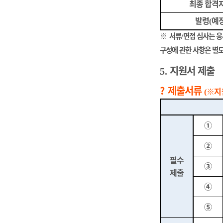
최종 합격
발령
예
(
※
서류
면접 심사는 
/
구성에 관한 사항은 별
지원서 제출
5.
?
제출서류
※
지
(
①
②
필수
③
제출
④
⑤