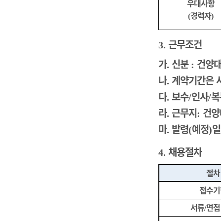
우대사항
경력자
(
)
근무조건
3.
가
신분
건양대
.
:
나
계약기간은 
.
다
보수
인사
복
.
/
/
라
근무지
건양
.
:
마
발령
예정
일
.
(
)
채용절차
4.
절차
접수기
서류
면접
/