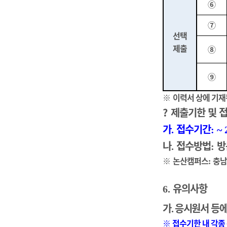
⑥
⑦
선택
제출
⑧
⑨
※
이력서 상에 기재
?
제출기한 및 
가
접수기간
.
:
~ 
나
접수방법
방
.
:
※
논산캠퍼스
충남
:
유의사항
6.
가
응시원서 등에
.
※
접수기한 내 각종